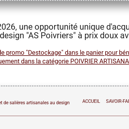
26, une opportunité unique d'acquér
 design "AS Poivriers" à prix doux a
de promo "Destockage" dans le panier pour bénéf
uement dans la catégorie
POIVRIER ARTISAN
ACCUEIL
SAVOIR-FA
t de salières artisanales au design