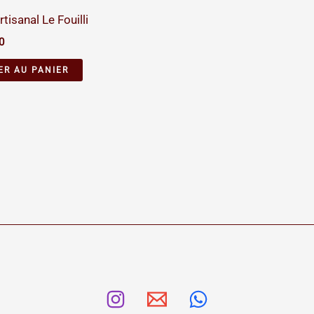
rtisanal Le Fouilli
0
ER AU PANIER