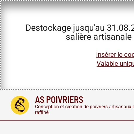
Destockage jusqu'au 31.08.20
salière artisanale
Insérer le co
Valable uniq
Aller
AS POIVRIERS
au
Conception et création de poivriers artisanaux e
contenu
raffiné