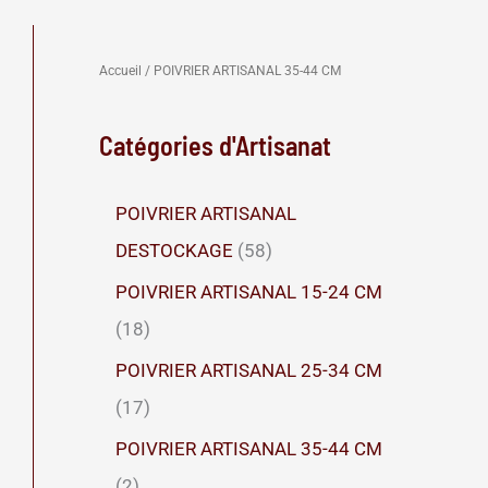
Accueil
/ POIVRIER ARTISANAL 35-44 CM
Catégories d'Artisanat
POIVRIER ARTISANAL
5
DESTOCKAGE
58
8
POIVRIER ARTISANAL 15-24 CM
p
1
18
r
8
POIVRIER ARTISANAL 25-34 CM
o
p
1
17
d
r
7
POIVRIER ARTISANAL 35-44 CM
u
o
p
2
2