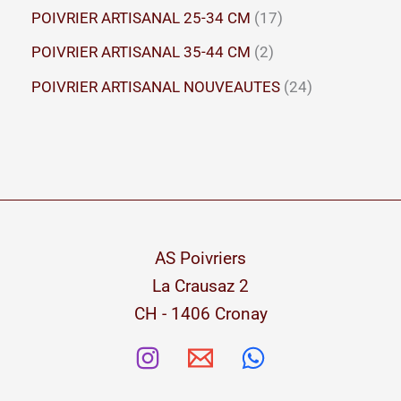
p
8
1
POIVRIER ARTISANAL 25-34 CM
17
r
p
7
2
POIVRIER ARTISANAL 35-44 CM
2
o
r
p
p
2
POIVRIER ARTISANAL NOUVEAUTES
24
d
o
r
r
4
u
d
o
o
p
i
u
d
d
r
t
i
u
u
o
s
t
i
i
d
s
AS Poivriers
t
t
u
La Crausaz 2
s
s
i
CH - 1406 Cronay
t
s