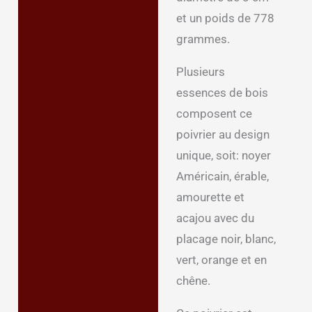
complémentaires
et un poids de 778
grammes.
Avis (0)
Plusieurs
essences de bois
composent ce
poivrier au design
unique, soit: noyer
Américain, érable,
amourette et
acajou avec du
placage noir, blanc,
vert, orange et en
chêne.