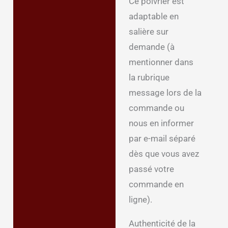
Ce poivrier est
adaptable en
salière sur
demande (à
mentionner dans
la rubrique
message lors de la
commande ou
nous en informer
par e-mail séparé
dès que vous avez
passé votre
commande en
ligne).
Authenticité de la