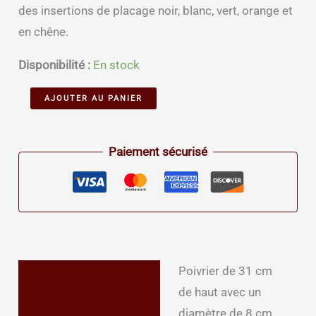
des insertions de placage noir, blanc, vert, orange et
en chêne.
Disponibilité :
En stock
quantité
Alternative:
AJOUTER AU PANIER
de
Poivrier
Paiement sécurisé
artisanal
200
Poivrier de 31 cm
Description
de haut avec un
Informations
diamètre de 8 cm