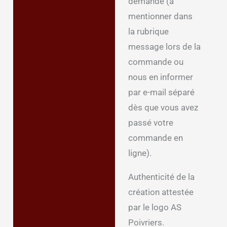
demande (à
mentionner dans
la rubrique
message lors de la
commande ou
nous en informer
par e-mail séparé
dès que vous avez
passé votre
commande en
ligne).
Authenticité de la
création attestée
par le logo AS
Poivriers.