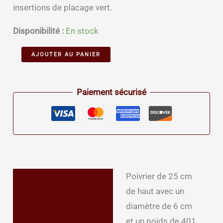
insertions de placage vert.
Disponibilité :
En stock
quantité
Alternative:
AJOUTER AU PANIER
de
Poivrier
Paiement sécurisé
artisanal
194
Poivrier de 25 cm
Description
de haut avec un
Informations
diamètre de 6 cm
complémentaires
et un poids de 401