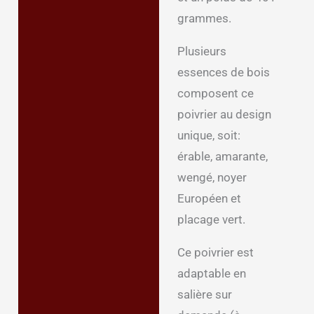
grammes.
Avis (0)
Plusieurs
essences de bois
composent ce
poivrier au design
unique, soit:
érable, amarante,
wengé, noyer
Européen et
placage vert.
Ce poivrier est
adaptable en
salière sur