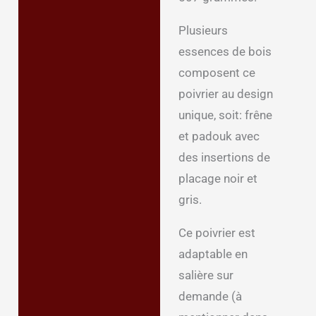
Avis (0)
Plusieurs
essences de bois
composent ce
poivrier au design
unique, soit: frêne
et padouk avec
des insertions de
placage noir et
gris.
Ce poivrier est
adaptable en
salière sur
demande (à