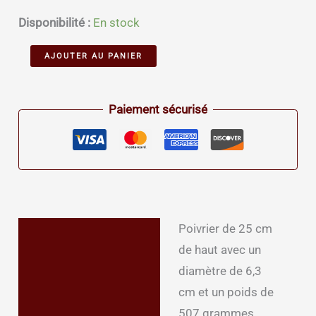
Disponibilité :
En stock
quantité
Alternative:
AJOUTER AU PANIER
de
Poivrier
Paiement sécurisé
artisanal
226
Poivrier de 25 cm
Description
de haut avec un
Informations
diamètre de 6,3
complémentaires
cm et un poids de
507 grammes.