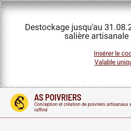
Destockage jusqu'au 31.08.20
salière artisanale
Insérer le co
Valable uniq
Aller
AS POIVRIERS
au
Conception et création de poivriers artisanaux e
contenu
raffiné