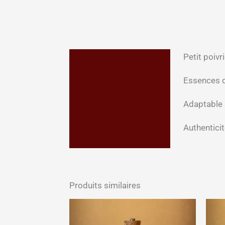
Petit poiv
Description
Essences d
Informations
complémentaires
Adaptable 
Avis (0)
Authenticit
Produits similaires