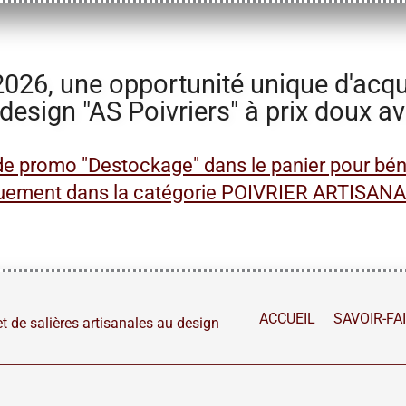
26, une opportunité unique d'acquér
 design "AS Poivriers" à prix doux a
de promo "Destockage" dans le panier pour bénéf
uement dans la catégorie
POIVRIER ARTISAN
ACCUEIL
SAVOIR-FA
t de salières artisanales au design